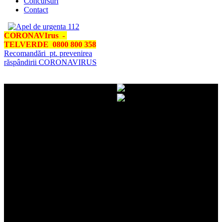
Concursuri
Contact
CORONAVIrus -
TELVERDE 0800 800 358
Recomandări pt. prevenirea
răspândirii CORONAVIRUS