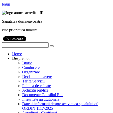
login
Sanatatea dumneavoastra
este prioritatea noastra!
Home
Despre noi
Istoric
Conducere
Organizare
Declaratii de avere
Tarife/Servicii
Politica de calitate
Achizitii publice
Documente Consiliul Etic
Integritate institutionala
Date si informatii despre activitatea spitalului cf.
ORDIN 1117/2025
Acreditari / Certificari