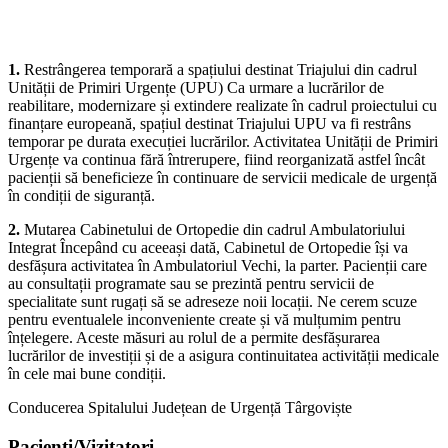
următoarele modificări privind organizarea unor activități
medicale:
1.
Restrângerea temporară a spațiului destinat Triajului din cadrul
Unității de Primiri Urgențe (UPU) Ca urmare a lucrărilor de
reabilitare, modernizare și extindere realizate în cadrul proiectului cu
finanțare europeană, spațiul destinat Triajului UPU va fi restrâns
temporar pe durata execuției lucrărilor. Activitatea Unității de Primiri
Urgențe va continua fără întrerupere, fiind reorganizată astfel încât
pacienții să beneficieze în continuare de servicii medicale de urgență
în condiții de siguranță.
2.
Mutarea Cabinetului de Ortopedie din cadrul Ambulatoriului
Integrat Începând cu aceeași dată, Cabinetul de Ortopedie își va
desfășura activitatea în Ambulatoriul Vechi, la parter. Pacienții care
au consultații programate sau se prezintă pentru servicii de
specialitate sunt rugați să se adreseze noii locații. Ne cerem scuze
pentru eventualele inconveniente create și vă mulțumim pentru
înțelegere. Aceste măsuri au rolul de a permite desfășurarea
lucrărilor de investiții și de a asigura continuitatea activității medicale
în cele mai bune condiții.
Conducerea Spitalului Județean de Urgență Târgoviște
Pacienti/Vizitatori