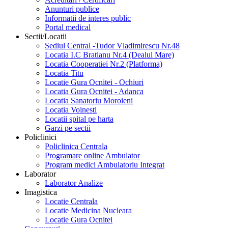
Anunturi publice
Informatii de interes public
Portal medical
Sectii/Locatii
Sediul Central -Tudor Vladimirescu Nr.48
Locatia I.C Bratianu Nr.4 (Dealul Mare)
Locatia Cooperatiei Nr.2 (Platforma)
Locatia Titu
Locatie Gura Ocnitei - Ochiuri
Locatia Gura Ocnitei - Adanca
Locatia Sanatoriu Moroieni
Locatia Voinesti
Locatii spital pe harta
Garzi pe sectii
Policlinici
Policlinica Centrala
Programare online Ambulator
Program medici Ambulatoriu Integrat
Laborator
Laborator Analize
Imagistica
Locatie Centrala
Locatie Medicina Nucleara
Locatie Gura Ocnitei