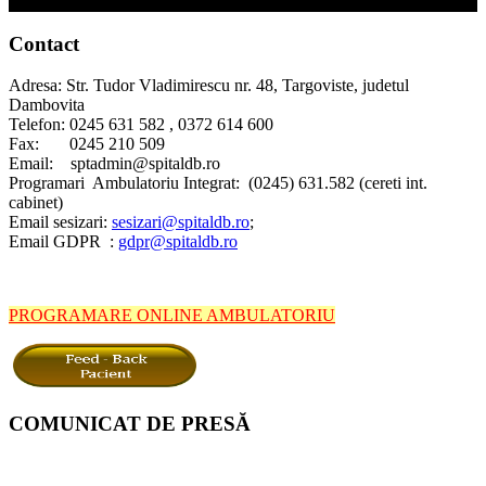
Contact
Adresa: Str. Tudor Vladimirescu nr. 48, Targoviste, judetul
Dambovita
Telefon: 0245 631 582 , 0372 614 600
Fax: 0245 210 509
Email: sptadmin@spitaldb.ro
Programari Ambulatoriu Integrat: (0245) 631.582 (cereti int.
cabinet)
Email sesizari:
sesizari@spitaldb.ro
;
Email GDPR :
gdpr@spitaldb.ro
PROGRAMARE ONLINE AMBULATORIU
COMUNICAT DE PRESĂ
Spitalul Județean de Urgență Târgoviște informează pacienții și
aparținătorii că, începând cu 20 iulie 2026, vor interveni