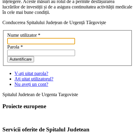
înțelegere. Aceste măsuri au rolul de a permite desfășurarea
lucrărilor de investiții și de a asigura continuitatea activității medicale
în cele mai bune condiții.
Conducerea Spitalului Județean de Urgență Târgoviște
Nume utilizator
*
Parola
*
Autentificare
V-ați uitat parola?
Ați uitat utilizatorul?
Nu aveți un cont?
Spitalul Judetean de Urgenta Targoviste
Proiecte europene
Servicii oferite de Spitalul Judetean