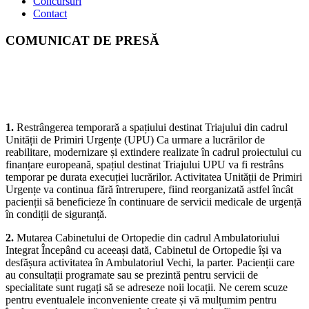
Concursuri
Contact
COMUNICAT DE PRESĂ
Spitalul Județean de Urgență Târgoviște informează pacienții și
aparținătorii că, începând cu 20 iulie 2026, vor interveni
următoarele modificări privind organizarea unor activități
medicale:
1.
Restrângerea temporară a spațiului destinat Triajului din cadrul
Unității de Primiri Urgențe (UPU) Ca urmare a lucrărilor de
reabilitare, modernizare și extindere realizate în cadrul proiectului cu
finanțare europeană, spațiul destinat Triajului UPU va fi restrâns
temporar pe durata execuției lucrărilor. Activitatea Unității de Primiri
Urgențe va continua fără întrerupere, fiind reorganizată astfel încât
pacienții să beneficieze în continuare de servicii medicale de urgență
în condiții de siguranță.
2.
Mutarea Cabinetului de Ortopedie din cadrul Ambulatoriului
Integrat Începând cu aceeași dată, Cabinetul de Ortopedie își va
desfășura activitatea în Ambulatoriul Vechi, la parter. Pacienții care
au consultații programate sau se prezintă pentru servicii de
specialitate sunt rugați să se adreseze noii locații. Ne cerem scuze
pentru eventualele inconveniente create și vă mulțumim pentru