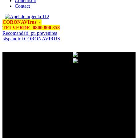
Concursuri
Contact
CORONAVIrus -
TELVERDE 0800 800 358
Recomandări pt. prevenirea
răspândirii CORONAVIRUS