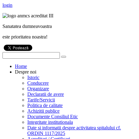
login
Sanatatea dumneavoastra
este prioritatea noastra!
Home
Despre noi
Istoric
Conducere
Organizare
Declaratii de avere
Tarife/Servicii
Politica de calitate
Achizitii publice
Documente Consiliul Etic
Integritate institutionala
Date si informatii despre activitatea spitalului cf.
ORDIN 1117/2025
Acreditari / Certificari