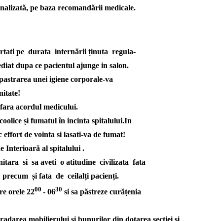
opinie
onalizată, pe baza recomandării medicale.
medicală.
Pacientul
sau
rtati pe durata internării ținuta regula-
persoana
diat dupa ce pacientul ajunge in salon.
desemnată
în
 pastrarea unei igiene corporale-va
mod
expres
itate!
de
fara acordul medicului.
acesta,
conform
oolice și fumatul în incinta spitalului.In
prevederilor
effort de vointa si lasati-va de fumat!
art.
9
Interioară al spitalului .
şi
itara si sa aveti o atitudine civilizata fata
10,
are
recum și fata de ceilalți pacienți.
dreptul
00
30
să
re orele 22
- 06
si sa păstreze curățenia
primească,
la
externare,
gradarea mobilierului și bunurilor din dotarea secției și