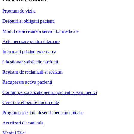
fi
respectat
Program de vizita
ca
persoană
Drepturi si obligatii pacienti
umană,
fără
Modul de accesare a serviciilor medicale
nici
o
Acte necesare pentru internare
discriminare.
Informatii privind externarea
Pacientul
Chestionar satisfactie pacienti
internat
are
Registru de reclamatii si sesizari
dreptul
Recuperare activa pacienti
de
a
Conturi personalizate pentru pacienti si/sau medici
fi
informat
Cereri de eliberare documente
asupra
regulilor
Program colectare deseuri medicamentoase
şi
obiceiurilor
Avertizari de canicula
pe
care
Meniul Zilei