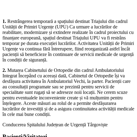
medicale
următoarele modificări privind organizarea unor activități
de
medicale:
cea
mai
1.
Restrângerea temporară a spațiului destinat Triajului din cadrul
înaltă
Unității de Primiri Urgențe (UPU) Ca urmare a lucrărilor de
calitate
reabilitare, modernizare și extindere realizate în cadrul proiectului cu
de
finanțare europeană, spațiul destinat Triajului UPU va fi restrâns
care
temporar pe durata execuției lucrărilor. Activitatea Unității de Primiri
societatea
Urgențe va continua fără întrerupere, fiind reorganizată astfel încât
dispune,
pacienții să beneficieze în continuare de servicii medicale de urgență
în
în condiții de siguranță.
conformitate
cu
2.
Mutarea Cabinetului de Ortopedie din cadrul Ambulatoriului
resursele
Integrat Începând cu aceeași dată, Cabinetul de Ortopedie își va
umane,
desfășura activitatea în Ambulatoriul Vechi, la parter. Pacienții care
financiare
au consultații programate sau se prezintă pentru servicii de
şi
specialitate sunt rugați să se adreseze noii locații. Ne cerem scuze
materiale.
pentru eventualele inconveniente create și vă mulțumim pentru
înțelegere. Aceste măsuri au rolul de a permite desfășurarea
lucrărilor de investiții și de a asigura continuitatea activității medicale
Pacientul
în cele mai bune condiții.
are
dreptul
Conducerea Spitalului Județean de Urgență Târgoviște
de
a
Pacienti/Vizitatori