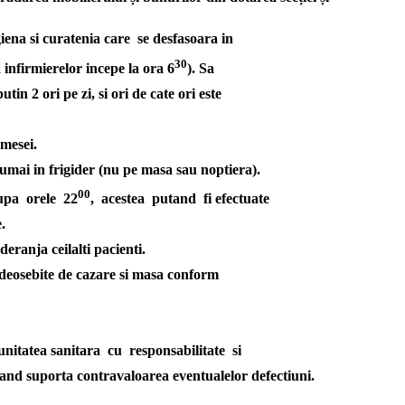
un
rezumat
giena si curatenia care se desfasoara in
scris
al
30
a infirmierelor incepe la ora 6
). Sa
investigaţiilor,
diagnosticului,
n 2 ori pe zi, si ori de cate ori este
tratamentului,
îngrijirilor
acordate
 mesei.
pe
 numai in frigider (nu pe masa sau noptiera).
perioada
spitalizării
00
dupa orele 22
, acestea putand fi efectuate
şi,
la
.
cerere,
eranja ceilalti pacienti.
o
copie
 deosebite de cazare si masa conform
a
înregistrărilor
investigaţiilor
de
înaltă
 unitatea sanitara cu responsabilitate si
performanţă,
tand suporta contravaloarea eventualelor
defectiuni.
o
singură