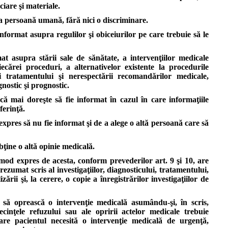
date
iare şi materiale.
despre
ca persoană umană, fără nici o discriminare.
diagnostic
şi
informat asupra regulilor şi obiceiurilor pe care trebuie să le
prognostic.
at asupra stării sale de sănătate, a intervenţiilor medicale
iecărei proceduri, a alternativelor existente la procedurile
Pacientul
i tratamentului şi nerespectării recomandărilor medicale,
are
nostic şi prognostic.
dreptul
de
ă mai doreşte să fie informat în cazul în care informaţiile
a
ferinţă.
decide
dacă
xpres să nu fie informat şi de a alege o altă persoană care să
mai
doreşte
bţine o altă opinie medicală.
să
fie
od expres de acesta, conform prevederilor art. 9 şi 10, are
informat
ezumat scris al investigaţiilor, diagnosticului, tratamentului,
în
zării şi, la cerere, o copie a înregistrărilor investigaţiilor de
cazul
în
 să oprească o intervenţie medicală asumându-şi, în scris,
care
cinţele refuzului sau ale opririi actelor medicale trebuie
informaţiile
are pacientul necesită o intervenţie medicală de urgenţă,
prezentate