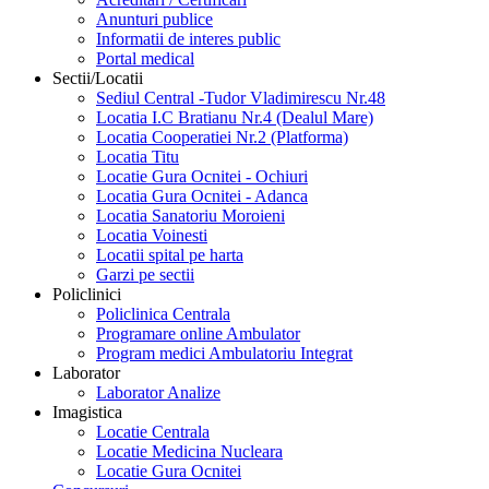
Anunturi publice
Informatii de interes public
Portal medical
Sectii/Locatii
Sediul Central -Tudor Vladimirescu Nr.48
Locatia I.C Bratianu Nr.4 (Dealul Mare)
Locatia Cooperatiei Nr.2 (Platforma)
Locatia Titu
Locatie Gura Ocnitei - Ochiuri
Locatia Gura Ocnitei - Adanca
Locatia Sanatoriu Moroieni
Locatia Voinesti
Locatii spital pe harta
Garzi pe sectii
Policlinici
Policlinica Centrala
Programare online Ambulator
Program medici Ambulatoriu Integrat
Laborator
Laborator Analize
Imagistica
Locatie Centrala
Locatie Medicina Nucleara
Locatie Gura Ocnitei