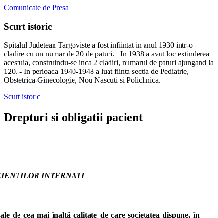
a
Comunicate de Presa
riscurilor
potenţiale
Scurt istoric
ale
fiecărei
Spitalul Judetean Targoviste a fost infiintat in anul 1930 intr-o
proceduri,
cladire cu un numar de 20 de paturi. In 1938 a avut loc extinderea
a
acestuia, construindu-se inca 2 cladiri, numarul de paturi ajungand la
alternativelor
120. - In perioada 1940-1948 a luat fiinta sectia de Pediatrie,
existente
Obstetrica-Ginecologie, Nou Nascuti si Policlinica.
la
procedurile
Scurt istoric
propuse,
inclusiv
Drepturi si obligatii pacient
asupra
neefectuării
tratamentului
şi
nerespectării
recomandărilor
medicale,
CIENTILOR INTERNATI
precum
şi
cu
privire
la
cale de cea mai înaltă calitate de care societatea dispune, în