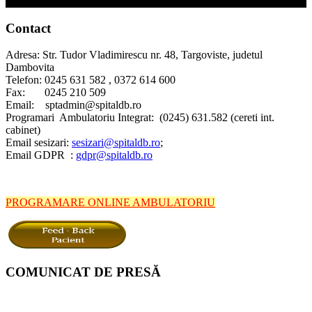
Contact
Adresa: Str. Tudor Vladimirescu nr. 48, Targoviste, judetul
Dambovita
Telefon: 0245 631 582 , 0372 614 600
Fax: 0245 210 509
Email: sptadmin@spitaldb.ro
Programari Ambulatoriu Integrat: (0245) 631.582 (cereti int.
cabinet)
Email sesizari:
sesizari@spitaldb.ro
;
Email GDPR :
gdpr@spitaldb.ro
PROGRAMARE ONLINE AMBULATORIU
Pacienţii
au
COMUNICAT DE PRESĂ
dreptul
la
Spitalul Județean de Urgență Târgoviște informează pacienții și
îngrijiri
aparținătorii că, începând cu 20 iulie 2026, vor interveni