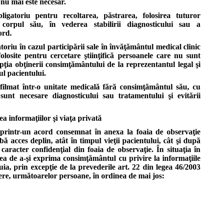
nu mai este necesar.
de
către
igatoriu pentru recoltarea, păstrarea, folosirea tuturor
medic
 corpul său, în vederea stabilirii diagnosticului sau a
i-
ord.
ar
oriu în cazul participării sale în învăţământul medical clinic
cauza
 folosite pentru cercetare ştiinţifică persoanele care nu sunt
suferinţă.
pţia obţinerii consimţământului de la reprezentantul legal şi
ul pacientului.
Pacientul
 filmat într-o unitate medicală fără consimţământul său, cu
are
sunt necesare diagnosticului sau tratamentului şi evitării
dreptul
de
a
ea informaţiilor şi viaţa privată
cere
printr-un acord consemnat în anexa la foaia de observaţie
în
bă acces deplin, atât în timpul vieţii pacientului, cât şi după
mod
 caracter confidenţial din foaia de observaţie.
În situaţia în
expres
atea de a-şi exprima consimţământul cu privire la informaţiile
să
uia, prin excepţie de la prevederile art. 22 din legea 46/2003
nu
erere, următoarelor persoane, în ordinea de mai jos:
fie
informat
şi
de
a