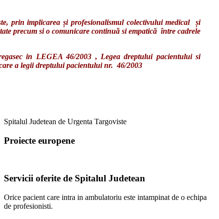
dată.
, prin implicarea și profesionalismul colectivului medical și
Pacientul
litate precum si o comunicare continuă si empatică între cadrele
are
dreptul
regasec in LEGEA 46/2003 , Legea dreptului pacientului si
să
e a legii dreptului pacientului nr. 46/2003
refuze
sau
să
oprească
o
intervenţie
medicală
Spitalul Judetean de Urgenta Targoviste
asumându-
şi,
Proiecte europene
în
scris,
răspunderea
pentru
Servicii oferite de Spitalul Judetean
decizia
sa;
Orice pacient care intra in ambulatoriu este intampinat de o echipa
consecinţele
de profesionisti.
refuzului
sau