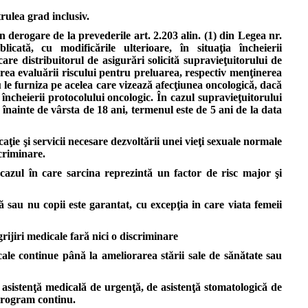
alege
trulea grad inclusiv.
o
altă
in derogare de la prevederile art. 2.203 alin. (1) din Legea nr.
persoană
icată, cu modificările ulterioare, în situaţia încheierii
care
care distribuitorul de asigurări solicită supravieţuitorului de
să
rea evaluării riscului pentru preluarea, respectiv menţinerea
fie
u le furniza pe acelea care vizează afecţiunea oncologică, dacă
informată
încheierii protocolului oncologic. În cazul supravieţuitorului
în
 înainte de vârsta de 18 ani, termenul este de 5 ani de la data
locul
său.
aţie şi servicii necesare dezvoltării unei vieţi sexuale normale
scriminare.
Pacientul
 cazul în care sarcina reprezintă un factor de risc major şi
are
dreptul
de
 sau nu copii este garantat, cu excepţia in care viata femeii
a
cere
grijiri medicale fară nici o discriminare
şi
de
cale continue până la ameliorarea stării sale de sănătate sau
a
obţine
 asistenţă medicală de urgenţă, de asistenţă stomatologică de
o
 program continu.
altă