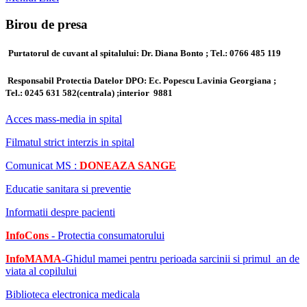
trebuie
să
Birou de presa
le
respecte
Purtatorul de cuvant al spitalului: Dr. Diana Bonto ; Tel.: 0766 485 119
pe
durata
spitalizării.
Responsabil Protectia Datelor DPO: Ec. Popescu Lavinia Georgiana ;
Tel.:
0245 631 582(centrala) ;
interior 9881
Pacientul
Acces mass-media in spital
are
dreptul
Filmatul strict interzis in spital
de
a
Comunicat MS :
DONEAZA SANGE
fi
informat
Educatie sanitara si preventie
asupra
Informatii despre pacienti
stării
sale
InfoCons
- Protectia consumatorului
de
sănătate,
InfoMAMA
-Ghidul mamei pentru perioada sarcinii si primul an de
a
viata al copilului
intervenţiilor
medicale
Biblioteca electronica medicala
propuse,