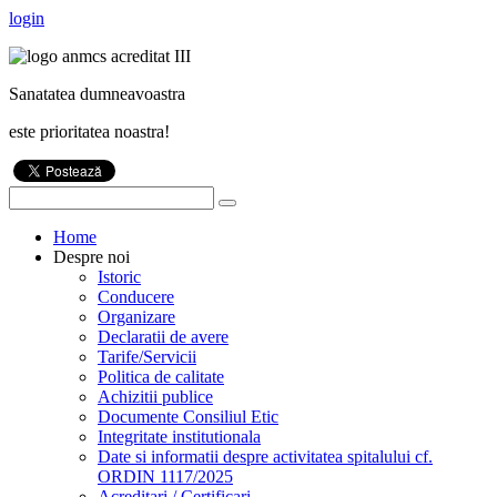
login
Sanatatea dumneavoastra
este prioritatea noastra!
Home
Despre noi
Istoric
Conducere
Organizare
Declaratii de avere
Tarife/Servicii
Politica de calitate
Achizitii publice
Documente Consiliul Etic
Integritate institutionala
Date si informatii despre activitatea spitalului cf.
ORDIN 1117/2025
Acreditari / Certificari