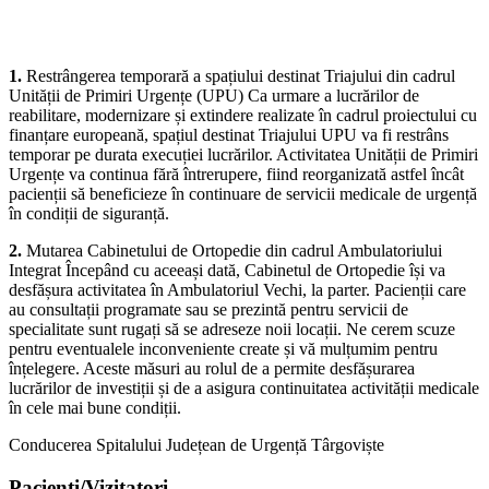
următoarele modificări privind organizarea unor activități
medicale:
1.
Restrângerea temporară a spațiului destinat Triajului din cadrul
Unității de Primiri Urgențe (UPU) Ca urmare a lucrărilor de
reabilitare, modernizare și extindere realizate în cadrul proiectului cu
finanțare europeană, spațiul destinat Triajului UPU va fi restrâns
temporar pe durata execuției lucrărilor. Activitatea Unității de Primiri
Urgențe va continua fără întrerupere, fiind reorganizată astfel încât
pacienții să beneficieze în continuare de servicii medicale de urgență
în condiții de siguranță.
2.
Mutarea Cabinetului de Ortopedie din cadrul Ambulatoriului
Integrat Începând cu aceeași dată, Cabinetul de Ortopedie își va
desfășura activitatea în Ambulatoriul Vechi, la parter. Pacienții care
au consultații programate sau se prezintă pentru servicii de
specialitate sunt rugați să se adreseze noii locații. Ne cerem scuze
pentru eventualele inconveniente create și vă mulțumim pentru
înțelegere. Aceste măsuri au rolul de a permite desfășurarea
lucrărilor de investiții și de a asigura continuitatea activității medicale
în cele mai bune condiții.
Conducerea Spitalului Județean de Urgență Târgoviște
Pacienti/Vizitatori