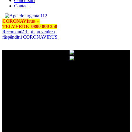
Concursuri
Contact
CORONAVIrus -
TELVERDE 0800 800 358
Recomandări pt. prevenirea
răspândirii CORONAVIRUS