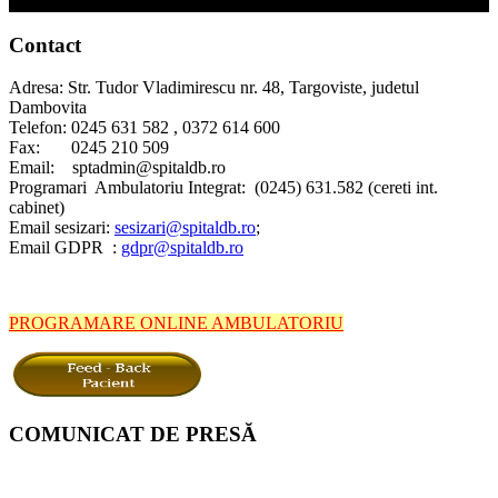
Contact
Adresa: Str. Tudor Vladimirescu nr. 48, Targoviste, judetul
Dambovita
Telefon: 0245 631 582 , 0372 614 600
Fax: 0245 210 509
Email: sptadmin@spitaldb.ro
Programari Ambulatoriu Integrat: (0245) 631.582 (cereti int.
cabinet)
Email sesizari:
sesizari@spitaldb.ro
;
Email GDPR :
gdpr@spitaldb.ro
PROGRAMARE ONLINE AMBULATORIU
COMUNICAT DE PRESĂ
Spitalul Județean de Urgență Târgoviște informează pacienții și
aparținătorii că, începând cu 20 iulie 2026, vor interveni