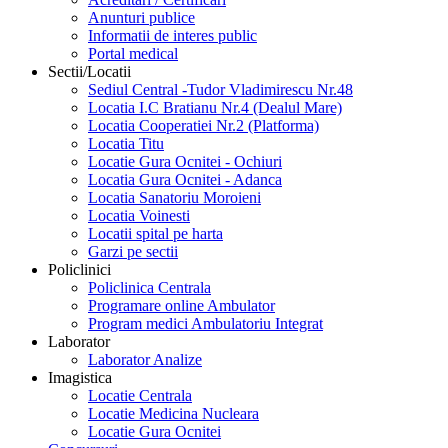
Anunturi publice
Informatii de interes public
Portal medical
Sectii/Locatii
Sediul Central -Tudor Vladimirescu Nr.48
Locatia I.C Bratianu Nr.4 (Dealul Mare)
Locatia Cooperatiei Nr.2 (Platforma)
Locatia Titu
Locatie Gura Ocnitei - Ochiuri
Locatia Gura Ocnitei - Adanca
Locatia Sanatoriu Moroieni
Locatia Voinesti
Locatii spital pe harta
Garzi pe sectii
Policlinici
Policlinica Centrala
Programare online Ambulator
Program medici Ambulatoriu Integrat
Laborator
Laborator Analize
Imagistica
Locatie Centrala
Locatie Medicina Nucleara
Locatie Gura Ocnitei