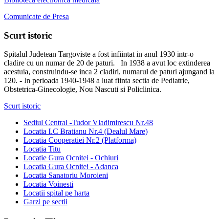
Comunicate de Presa
Scurt istoric
Spitalul Judetean Targoviste a fost infiintat in anul 1930 intr-o
cladire cu un numar de 20 de paturi. In 1938 a avut loc extinderea
acestuia, construindu-se inca 2 cladiri, numarul de paturi ajungand la
120. - In perioada 1940-1948 a luat fiinta sectia de Pediatrie,
Obstetrica-Ginecologie, Nou Nascuti si Policlinica.
Scurt istoric
Sediul Central -Tudor Vladimirescu Nr.48
Locatia I.C Bratianu Nr.4 (Dealul Mare)
Locatia Cooperatiei Nr.2 (Platforma)
Locatia Titu
Locatie Gura Ocnitei - Ochiuri
Locatia Gura Ocnitei - Adanca
Locatia Sanatoriu Moroieni
Locatia Voinesti
Locatii spital pe harta
Garzi pe sectii