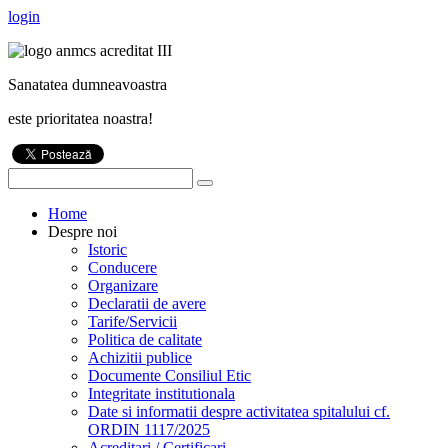
login
Sanatatea dumneavoastra
este prioritatea noastra!
Home
Despre noi
Istoric
Conducere
Organizare
Declaratii de avere
Tarife/Servicii
Politica de calitate
Achizitii publice
Documente Consiliul Etic
Integritate institutionala
Date si informatii despre activitatea spitalului cf.
ORDIN 1117/2025
Acreditari / Certificari