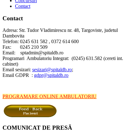
Concursuri
Contact
Contact
Adresa: Str. Tudor Vladimirescu nr. 48, Targoviste, judetul
Dambovita
Telefon: 0245 631 582 , 0372 614 600
Fax: 0245 210 509
Email: sptadmin@spitaldb.ro
Programari Ambulatoriu Integrat: (0245) 631.582 (cereti int.
cabinet)
Email sesizari:
sesizari@spitaldb.ro
;
Email GDPR :
gdpr@spitaldb.ro
PROGRAMARE ONLINE AMBULATORIU
COMUNICAT DE PRESĂ
Spitalul Județean de Urgență Târgoviște informează pacienții și