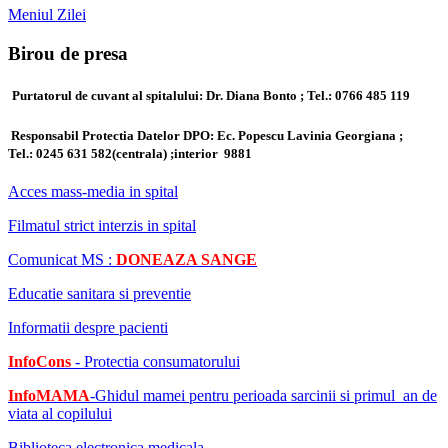
Meniul Zilei
Birou de presa
Purtatorul de cuvant al spitalului: Dr. Diana Bonto ; Tel.: 0766 485 119
Responsabil Protectia Datelor DPO: Ec. Popescu Lavinia Georgiana ;
Tel.:
0245 631 582(centrala) ;
interior 9881
Acces mass-media in spital
Filmatul strict interzis in spital
Comunicat MS :
DONEAZA SANGE
Educatie sanitara si preventie
Informatii despre pacienti
InfoCons
- Protectia consumatorului
InfoMAMA
-Ghidul mamei pentru perioada sarcinii si primul an de
viata al copilului
Biblioteca electronica medicala