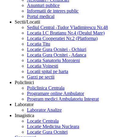
Anunturi publice
Informatii de interes public
Portal medical
Sectii/Locatii
Sediul Central -Tudor Vladimirescu Nr.48
Locatia I.C Bratianu Nr.4 (Dealul Mare)
Locatia Cooperatiei Nr.2 (Platforma)
Locatia Titu
Locatie Gura Ocnitei - Ochiuri
Locatia Gura Ocnitei - Adanca
Locatia Sanatoriu Moroieni
Locatia Voinesti
Locatii spital pe harta
Garzi pe sectii
Policlinici
Policlinica Centrala
Programare online Ambulator
Program medici Ambulatoriu Integrat
Laborator
Laborator Analize
Imagistica
Locatie Centrala
Locatie Medicina Nucleara
Locatie Gura Ocnitei