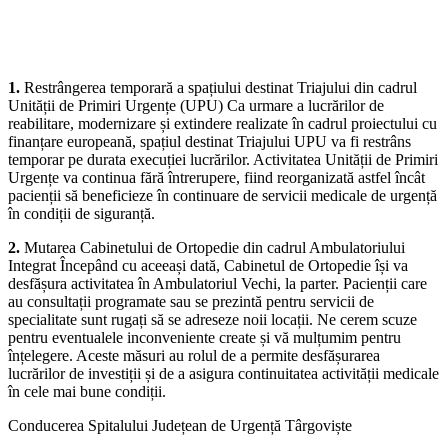
aparținătorii că, începând cu 20 iulie 2026, vor interveni
următoarele modificări privind organizarea unor activități
medicale:
1.
Restrângerea temporară a spațiului destinat Triajului din cadrul
Unității de Primiri Urgențe (UPU) Ca urmare a lucrărilor de
reabilitare, modernizare și extindere realizate în cadrul proiectului cu
finanțare europeană, spațiul destinat Triajului UPU va fi restrâns
temporar pe durata execuției lucrărilor. Activitatea Unității de Primiri
Urgențe va continua fără întrerupere, fiind reorganizată astfel încât
pacienții să beneficieze în continuare de servicii medicale de urgență
în condiții de siguranță.
2.
Mutarea Cabinetului de Ortopedie din cadrul Ambulatoriului
Integrat Începând cu aceeași dată, Cabinetul de Ortopedie își va
desfășura activitatea în Ambulatoriul Vechi, la parter. Pacienții care
au consultații programate sau se prezintă pentru servicii de
specialitate sunt rugați să se adreseze noii locații. Ne cerem scuze
pentru eventualele inconveniente create și vă mulțumim pentru
înțelegere. Aceste măsuri au rolul de a permite desfășurarea
lucrărilor de investiții și de a asigura continuitatea activității medicale
în cele mai bune condiții.
Conducerea Spitalului Județean de Urgență Târgoviște